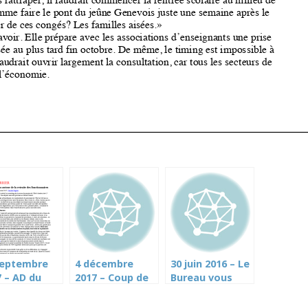
septembre
4 décembre
30 juin 2016 – Le
 – AD du
2017 – Coup de
Bureau vous
el sur la
semonce des
souhaite de
G (Le
fonctionnaires
bonnes