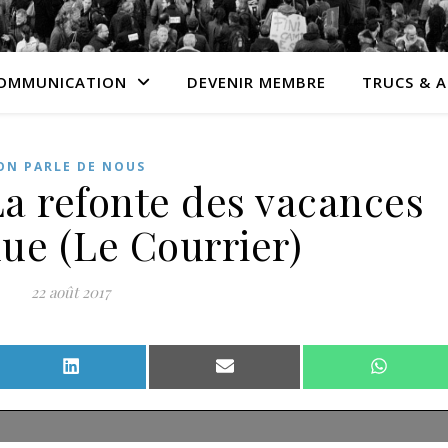
OMMUNICATION
DEVENIR MEMBRE
TRUCS & 
ON PARLE DE NOUS
La refonte des vacances
lue (Le Courrier)
22 août 2017
Facebook
Share on LinkedIn
Share on Email
Share o