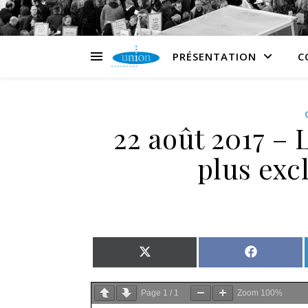
PRÉSENTATION
C
22 août 2017 – 
plus exc
Share on X (Twitter)
Share on 
Page
1
/
1
Zoom
100%