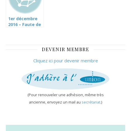
! (article de la
TDG de ce jour
cliquez ici)
1er décembre
2016 – Faute de
moyens,
l’éducation
sexuelle est
suspendue
DEVENIR MEMBRE
(article TdG)
Cliquez ici pour devenir membre
(Pour renouveler une adhésion, même très
ancienne, envoyez un mail au
secrétariat
.)