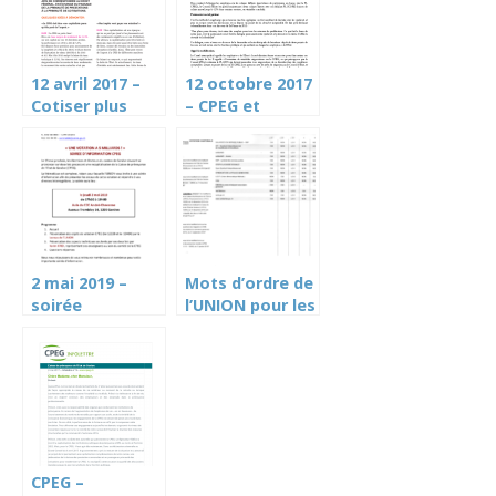
12 avril 2017 –
12 octobre 2017
Cotiser plus
– CPEG et
pour gagner
SCORE: le Cartel
moins? Tract du
appelle à la
Cartel, rdv le 4
mobilisation
mai pour une AG
de mobilisation
2 mai 2019 –
Mots d’ordre de
soirée
l’UNION pour les
d’information
votations du 19
votation CPEG
mai 2019 – CPEG
CPEG –