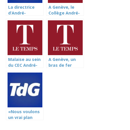
La directrice
A Genève, le
d’André-
Collège André-
Chavanne visée
Chavanne
par des tags
s’enfonce dans
racistes
une crise
(Tribune de
toujours plus
Genève)
aiguë (Le
Temps)
Malaise au sein
A Genève, un
du CEC André-
bras de fer
Chavanne à
s’engage sur le
Genève (Le
temps de travail
Temps)
des
enseignants (Le
Temps)
«Nous voulons
un vrai plan
canicule pour
l’école»