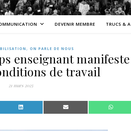
OMMUNICATION
DEVENIR MEMBRE
TRUCS & 
,
BILISATION
ON PARLE DE NOUS
rps enseignant manifeste
nditions de travail
21 mars 2025
Facebook
Share on LinkedIn
Share on Email
Share o