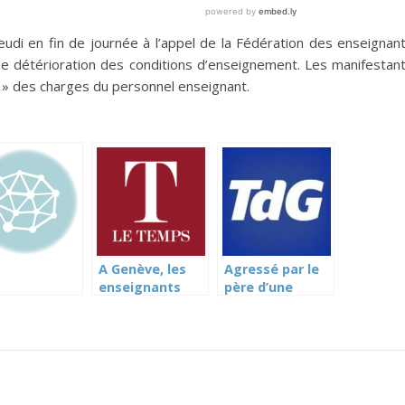
eudi en fin de journée à l’appel de la Fédération des enseignan
e détérioration des conditions d’enseignement. Les manifestan
 » des charges du personnel enseignant.
A Genève, les
Agressé par le
enseignants
père d’une
manifestent
élève, un
contre une
enseignant
nouvelle
s’est senti
directive sur le
abandonné
temps de travail
(Tribune de
(Le Temps)
Genève)