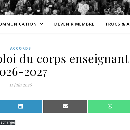
OMMUNICATION
DEVENIR MEMBRE
TRUCS & 
ACCORDS
ploi du corps enseignant
026-2027
11 juin 2026
Facebook
Share on LinkedIn
Share on Email
Share o
lécharger