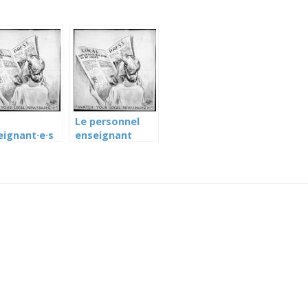
Le personnel
eignant·e·s
enseignant
grève mardi
vote la grève
mai 2025
pour le 13 mai
2025