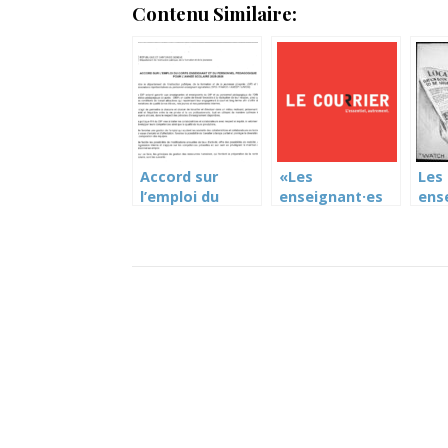
Contenu Similaire:
Accord sur
«Les
Les
l’emploi du
enseignant·es
ens
corps
ne se sentent
en 
enseignant
pas
13 
2025-2026
soutenu·es» (Le
Courrier)