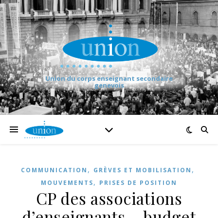
Union du corps enseignant secondaire
genevois
,
,
COMMUNICATION
GRÈVES ET MOBILISATION
,
MOUVEMENTS
PRISES DE POSITION
CP des associations
d’enseignants – budget