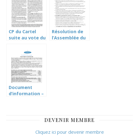
CP du Cartel
Résolution de
suite au vote du
l’Assemblée du
budget 2020 par
personnel du
le Grand Conseil
Cartel du 5
novembre 19
sur le budget
2020 du Conseil
d’Etat
Document
d’information –
budget 2016
DEVENIR MEMBRE
Cliquez ici pour devenir membre