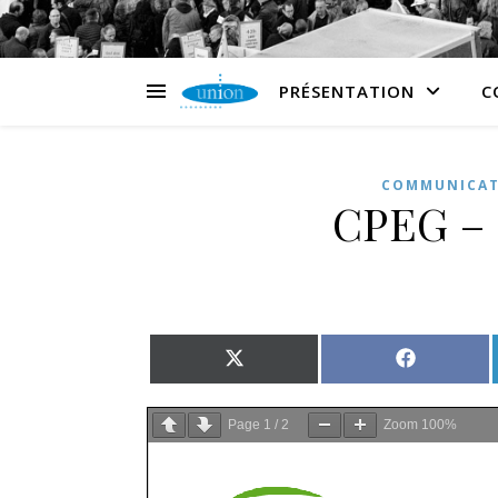
PRÉSENTATION
C
COMMUNICAT
CPEG – i
Share on X (Twitter)
Share on 
Page
1
/
2
Zoom
100%