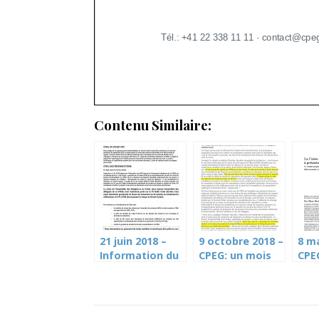
Contenu Similaire:
21 juin 2018 –
9 octobre 2018 –
8 ma
Information du
CPEG: un mois
CPE
Cartel au
pour boucler la
fac
personnel –
réforme (TdG)
pré
CPEG
mem