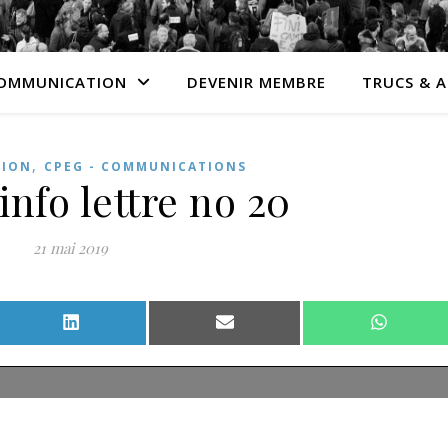
OMMUNICATION
DEVENIR MEMBRE
TRUCS & 
,
ION
CPEG - COMMUNICATIONS
nfo lettre no 20
21 mai 2019
Facebook
Share on LinkedIn
Share on Email
Share o