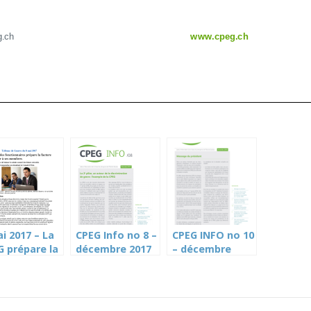
i 2017 – La
CPEG Info no 8 –
CPEG INFO no 10
G prépare la
décembre 2017
– décembre
ture à
2018
senter à ses
bres (TdG)