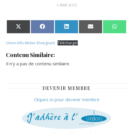
1 mai 2023
Share on X (Twitter)
Share on Facebook
Share on LinkedIn
Share on Email
Share 
Union-Info-Metier-Enseignant
Télécharger
Contenu Similaire:
Il n'y a pas de contenu similaire.
DEVENIR MEMBRE
Cliquez ici pour devenir membre