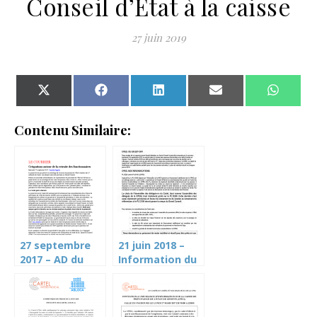
Conseil d’Etat à la caisse
27 juin 2019
Share on X (Twitter)
Share on Facebook
Share on LinkedIn
Share on Email
Share 
Contenu Similaire:
27 septembre
21 juin 2018 –
2017 – AD du
Information du
Cartel sur la
Cartel au
CPEG (Le
personnel –
Courrier)
CPEG