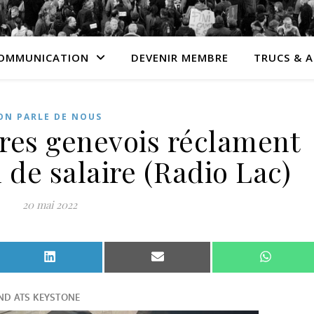
OMMUNICATION
DEVENIR MEMBRE
TRUCS & 
ON PARLE DE NOUS
ires genevois réclament
 de salaire (Radio Lac)
20 mai 2022
Facebook
Share on LinkedIn
Share on Email
Share o