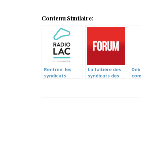
Contenu Similaire:
Rentrée: les
La faîtière des
Déb
syndicats
syndicats des
com
enseignants
fonctionnaires
pou
réclament
genevois refuse
de l
davantage de
une charte anti-
com
moyens (Radio
violences
(Rad
Lac)
sexistes (RTS –
Forum)