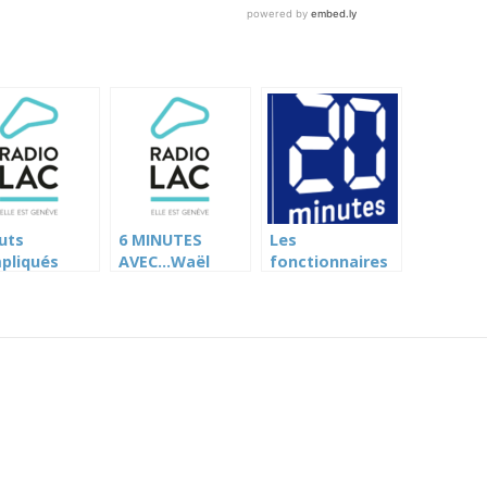
uts
6 MINUTES
Les
pliqués
AVEC…Waël
fonctionnaires
r la réforme
Almoman,
vont récupérer
’Ecole de
membre du
218 millions (20
merce
bureau de
minutes)
io Lac)
l’UNION (Radio
Lac)