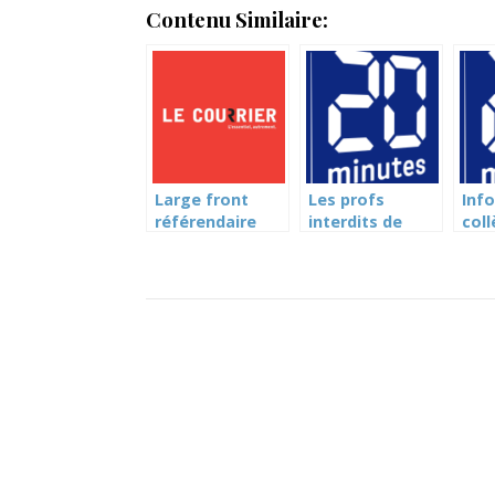
Contenu Similaire:
Large front
Les profs
Inf
référendaire
interdits de
coll
avec les profs
cantine (20
prié
minutes)
d’im
min