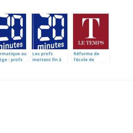
ormatique au
Les profs
Réforme de
ège : profs
mettent fin à
l’école de
s
leur grève des
commerce: «Les
proviser (20
notes (20
profs sont
utes)
minutes)
désemparés»
(Le Temps)