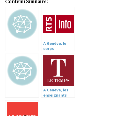
Contenu Similaire:
A Genève, le
corps
enseignant
manifeste pour
ses conditions
de travail
A Genève, les
enseignants
manifestent
contre une
nouvelle
directive sur le