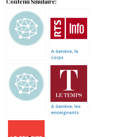
Contenu Similaire:
A Genève, le
corps
enseignant
manifeste pour
ses conditions
de travail
A Genève, les
enseignants
manifestent
contre une
nouvelle
directive sur le