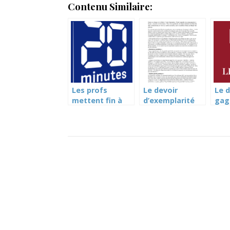
Contenu Similaire:
Les profs
Le devoir
Le d
mettent fin à
d’exemplarité
gag
leur grève des
des profs divise
l’e
notes (20
– Le Temps, 28
sec
minutes)
septembre 2019
gen
Tem