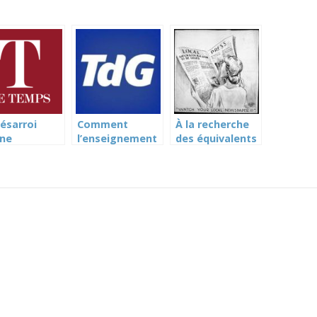
ésarroi
Comment
À la recherche
ne
l’enseignement
des équivalents
nseignement
est assuré en
temps pleins
ondaire
période de
perdus
evois (Le
Covid (Tribune
ps)
de Genève)