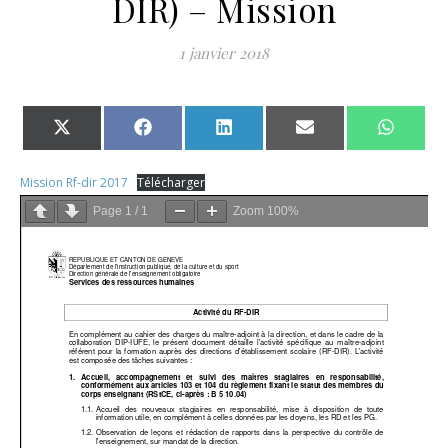
DIR) – Mission
1 janvier 2018
Share on X (Twitter)
Share on Facebook
Share on LinkedIn
Share on Email
Share 
Mission Rf-dir 2017
Télécharger
Page
1
/
1
Zoom
100%