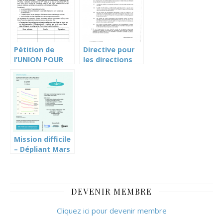
Pétition de
Directive pour
l’UNION POUR
les directions
UNE
de l’ESII:
FORMATION
Adéquation
COMMERCIALE
entre le taux
COHERENTE!
d’activité
effectif occupé
et la garantie
d’emploi
Mission difficile
– Dépliant Mars
2014
DEVENIR MEMBRE
Cliquez ici pour devenir membre