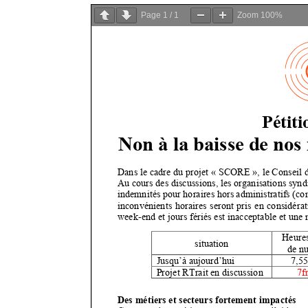
Page
1
/
1
Zoom
100%