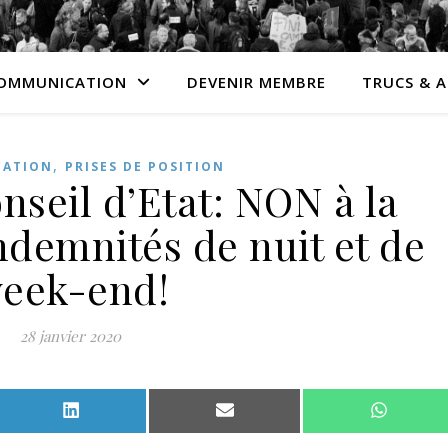
OMMUNICATION
DEVENIR MEMBRE
TRUCS & 
,
CATION
PRISES DE POSITION
nseil d’Etat: NON à la
ndemnités de nuit et de
eek-end!
28 janvier 2020
Facebook
Share on LinkedIn
Share on Email
Share o