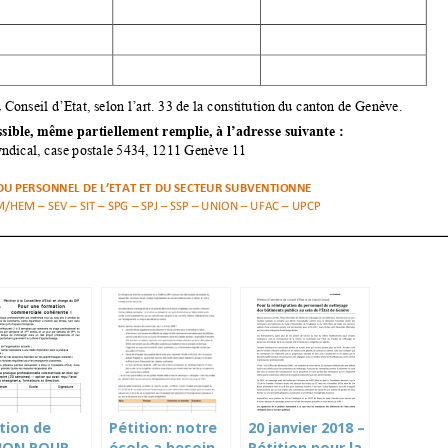
tion de
Pétition: notre
20 janvier 2018 –
NION POUR
école a besoin
Pétition pour la