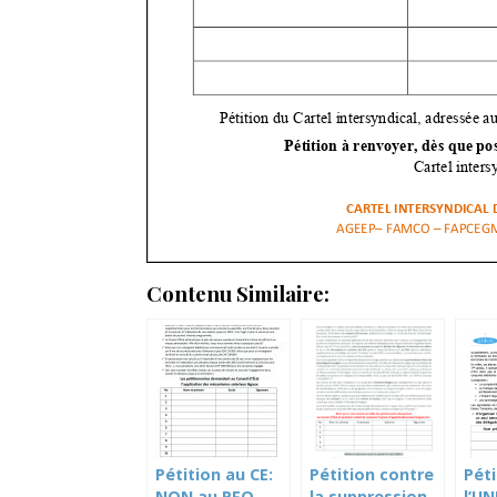
Contenu Similaire:
Pétition au CE:
Pétition contre
Péti
NON au PFQ
la suppression
l’U