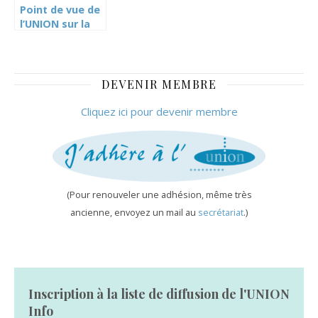
Point de vue de
(CARTEL)
l’UNION sur la
1re année de la
formation
obligatoire
jusqu’à 18 ans
DEVENIR MEMBRE
(FO18) –
communiqué de
Cliquez ici pour devenir membre
presse
(Pour renouveler une adhésion, même très
ancienne, envoyez un mail au
secrétariat
.)
Inscription à la liste de diffusion de l'UNION
Info