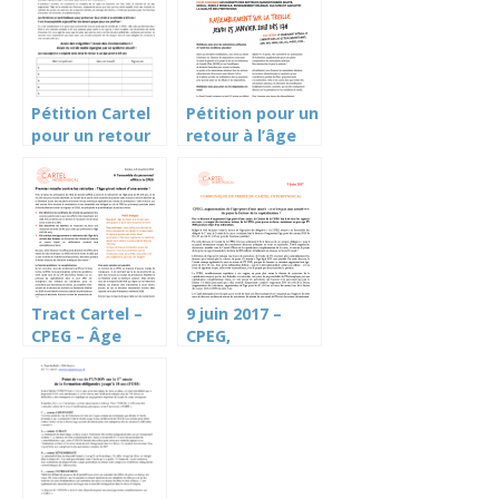
Pétition Cartel
Pétition pour un
pour un retour
retour à l’âge
de l’âge pivot à
pivot de 64 ans
64 ans!
Tract Cartel –
9 juin 2017 –
CPEG – Âge
CPEG,
pivot
augmentation
de l’âge-pivot:
ce n’est pas aux
assurés de
payer la facture
de la
capitalisation