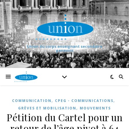
Union du corps enseignant secondaire
genevois
,
,
COMMUNICATION
CPEG - COMMUNICATIONS
,
GRÈVES ET MOBILISATION
MOUVEMENTS
Pétition du Cartel pour un
retour de l’âge pivot à 64