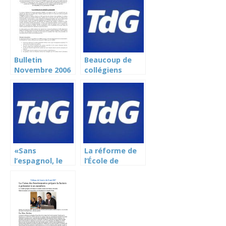
Bulletin
Beaucoup de
Novembre 2006
collégiens
disent souffrir
d’une énorme
charge de
travail (Tribune
de Genève)
«Sans
La réforme de
l’espagnol, le
l’École de
Collège
commerce
deviendrait
continue
moins riche»
d’inquiéter
(Tribune de
(Tribune de
Genève)
Genève)