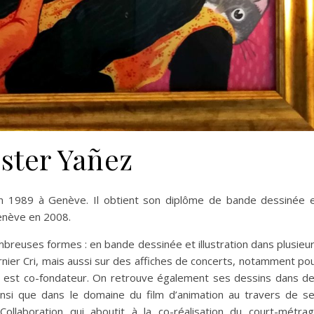
ster Yañez
en 1989 à Genève. Il obtient son diplôme de bande dessinée 
Genève en 2008.
breuses formes : en bande dessinée et illustration dans plusieu
ier Cri, mais aussi sur des affiches de concerts, notamment po
er est co-fondateur. On retrouve également ses dessins dans d
insi que dans le domaine du film d’animation au travers de s
 Collaboration qui aboutit à la co-réalisation du court-métra