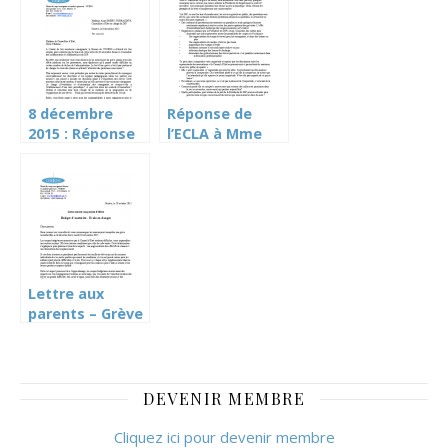
8 décembre
Réponse de
2015 : Réponse
l’ECLA à Mme
de l’UCESG à
Emery-
Mme Emery-
Torracinta à
Torracinta
propos de la
concernant la
grève des notes
grève des notes
– cliquez ici
Lettre aux
parents – Grève
novembre 2015
DEVENIR MEMBRE
Cliquez ici pour devenir membre