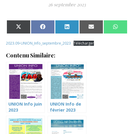
26 septembre 2023
Share on X (Twitter)
Share on Facebook
Share on LinkedIn
Share on Email
Share 
2023.09-UNION_Info_septembre_2023
Télécharger
Contenu Similaire:
UNION Info juin
UNION Info de
2023
février 2023