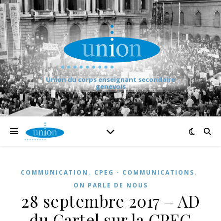
Union du corps enseignant secondaire
genevois
,
,
COMMUNICATION
CPEG - COMMUNICATIONS
ON PARLE DE NOUS
28 septembre 2017 – AD
du Cartel sur la CPEG