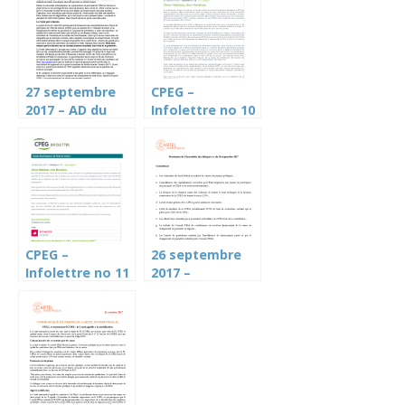
27 septembre
CPEG –
2017 – AD du
Infolettre no 10
Cartel sur la
– 20 septembre
CPEG (Le
2017
Courrier)
CPEG –
26 septembre
Infolettre no 11
2017 –
septembre 2017
Résolution de
l’AD du Cartel
sur l’avenir de la
CPEG