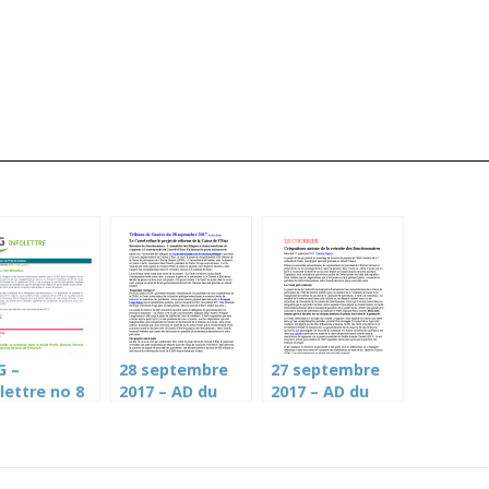
G –
28 septembre
27 septembre
lettre no 8
2017 – AD du
2017 – AD du
ier 2017
Cartel sur la
Cartel sur la
CPEG (TdG)
CPEG (Le
Courrier)