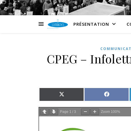
PRÉSENTATION
C
COMMUNICAT
CPEG – Infolett
Share on X (Twitter)
Share on 
Page
1
/
3
Zoom
100%