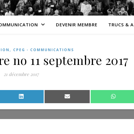
OMMUNICATION
DEVENIR MEMBRE
TRUCS & 
,
ION
CPEG - COMMUNICATIONS
re no 11 septembre 2017
21 décembre 2017
Facebook
Share on LinkedIn
Share on Email
Share o