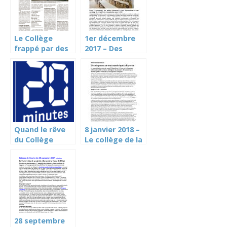
Le Collège
1er décembre
frappé par des
2017 – Des
mesures
enseignants
d’économie –
s’inquiètent du
TdG 18 janvier
nombre de
2020
certificats
médicaux (TdG)
Quand le rêve
8 janvier 2018 –
du Collège
Le collège de la
tourne au
Broye passe au
vinaigre (20
tout numérique
minutes)
(Le Temps)
28 septembre