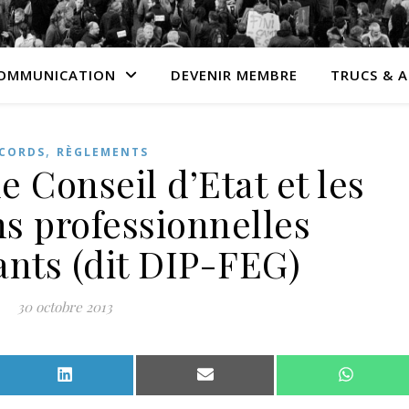
OMMUNICATION
DEVENIR MEMBRE
TRUCS & 
,
CORDS
RÈGLEMENTS
e Conseil d’Etat et les
ns professionnelles
ants (dit DIP-FEG)
30 octobre 2013
Facebook
Share on LinkedIn
Share on Email
Share o