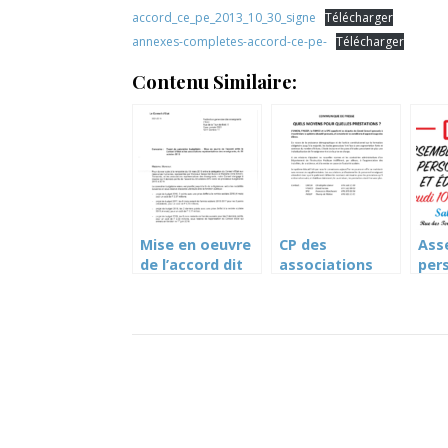
accord_ce_pe_2013_10_30_signe
Télécharger
annexes-completes-accord-ce-pe-
Télécharger
Contenu Similaire:
Mise en oeuvre
CP des
Ass
de l’accord dit
associations
per
DIP-FEG de 2013
d’enseignants –
DIP
budget 2020 de
par 
l’Etat de Genève
10 a