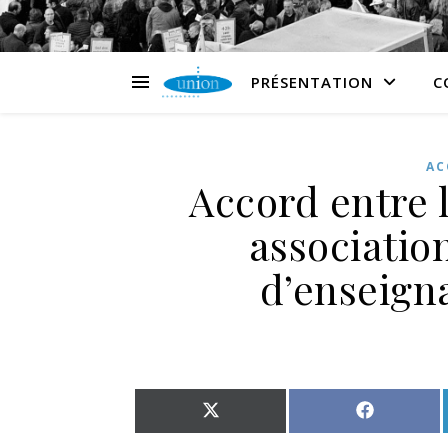
PRÉSENTATION
C
AC
Accord entre l
associatio
d’enseign
Share on X (Twitter)
Share on 