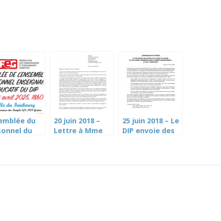
emblée du
20 juin 2018 –
25 juin 2018 – Le
sonnel du
Lettre à Mme
DIP envoie des
 organisée
Emery
élèves de
la FEG jeudi
Torracinta: la
classes
vril à 18h
FEG
d’accueil dans le
désapprouve le
néant
changement de
administratif
nom du DIP
(FEG)