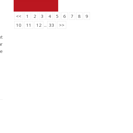
e
<<
1
2
3
4
5
6
7
8
9
10
11
12
...
33
>>
nt
ar
ue