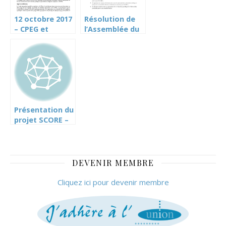
12 octobre 2017
Résolution de
– CPEG et
l’Assemblée du
SCORE: le Cartel
personnel du
appelle à la
Cartel du 5
mobilisation
novembre 19
sur le projet
SCORE
Présentation du
projet SCORE –
un projet en
trompe l’oeil –
nov.2017
DEVENIR MEMBRE
Cliquez ici pour devenir membre