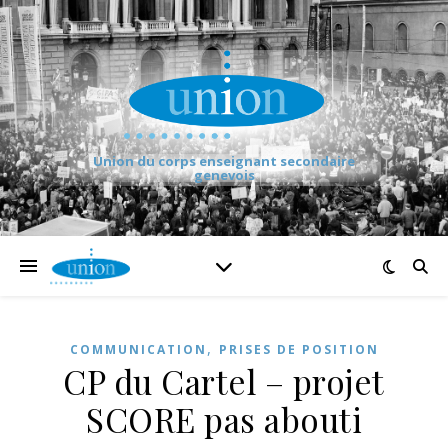
Union du corps enseignant secondaire
genevois
,
COMMUNICATION
PRISES DE POSITION
CP du Cartel – projet
SCORE pas abouti