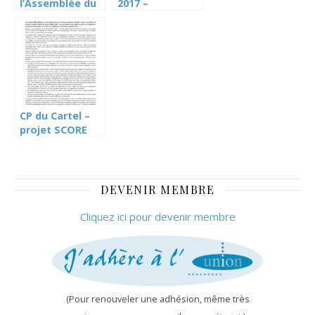
l’Assemblée du
2017 –
personnel du
Résolution de
Cartel du 5
l’Assemblée du
novembre 19
Personnel de
sur le projet
l’Etat (SCORE,
SCORE
RETRAITES,
BUDGET 2018)
CP du Cartel –
projet SCORE
pas abouti
DEVENIR MEMBRE
Cliquez ici pour devenir membre
(Pour renouveler une adhésion, même très