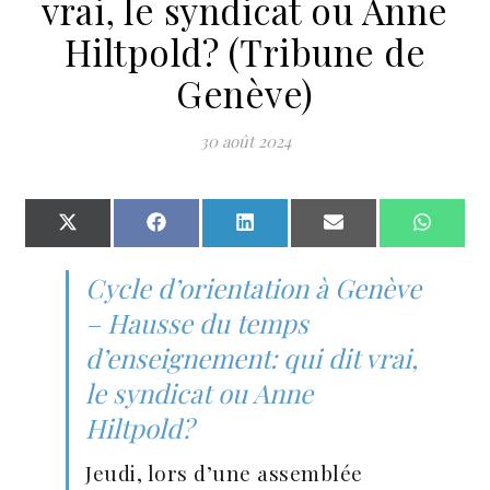
vrai, le syndicat ou Anne
Hiltpold? (Tribune de
Genève)
30 août 2024
Share on X (Twitter)
Share on Facebook
Share on LinkedIn
Share on Email
Share 
Cycle d’orientation à Genève
– Hausse du temps
d’enseignement: qui dit vrai,
le syndicat ou Anne
Hiltpold?
Jeudi, lors d’une assemblée