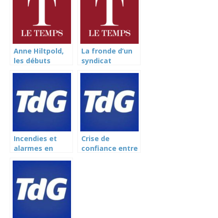
Anne Hiltpold,
La fronde d’un
les débuts
syndicat
chahutés d’une
d’enseignants
ministre
contre Anne
genevoise
Emery-
ambitieuse (Le
Torracinta (Le
Temps)
Temps)
Incendies et
Crise de
alarmes en
confiance entre
hausse dans les
le DIP et un
écoles (Tribune
syndicat
de Genève)
(Tribune de
Genève)