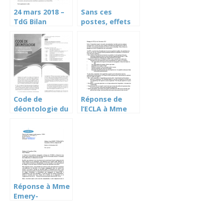
24 mars 2018 –
Sans ces
TdG Bilan
postes, effets
d’Anne Emery
négatifs à la
Torracinta
rentrée,
interview Anne
Emery-
Torracinta –
TdG du 28.11.19
Code de
Réponse de
déontologie du
l’ECLA à Mme
Syndicat des
Emery-
Enseignants
Torracinta à
Romands (SER)
propos de la
– 2012
grève des notes
Réponse à Mme
Emery-
Torracinta
concernant la