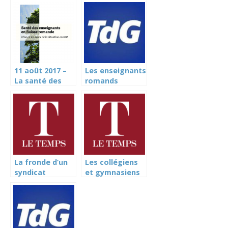
11 août 2017 –
Les enseignants
La santé des
romands
enseignants se
aimeraient
détériore, 40%
pouvoir mieux
d’entre eux
se préparer
seraient en
burn-out (RTS
et SER)
La fronde d’un
Les collégiens
syndicat
et gymnasiens
d’enseignants
romands
contre Anne
étudieront
Emery-
masqués (Le
Torracinta (Le
Temps)
Temps)