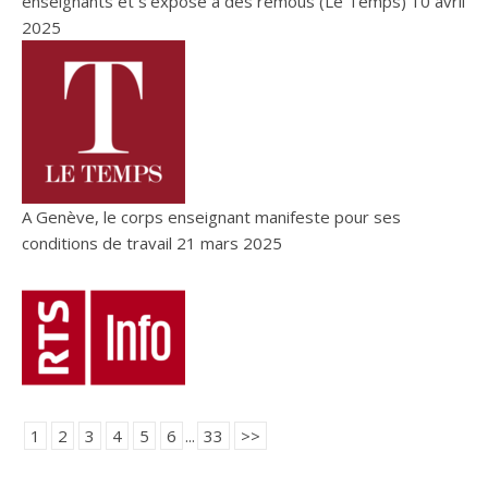
enseignants et s’expose à des remous (Le Temps)
10 avril
2025
A Genève, le corps enseignant manifeste pour ses
conditions de travail
21 mars 2025
1
2
3
4
5
6
...
33
>>