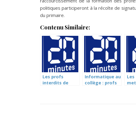
raccourcissement de la formation des profes
politiques participeront à la récolte de sign
du primaire.
Contenu Similaire:
Les profs
Informatique au
Les
interdits de
collège : profs
met
cantine (20
priés
leur
minutes)
d’improviser (20
not
minutes)
min