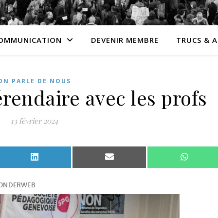
OMMUNICATION
DEVENIR MEMBRE
TRUCS & 
ON PARLE DE NOUS
érendaire avec les profs
13 février 2024
Facebook
Share on LinkedIn
Share on Email
Share o