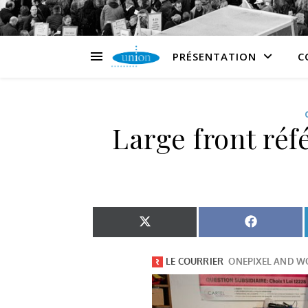
PRÉSENTATION
C
Large front réf
Share on X (Twitter)
Share on 