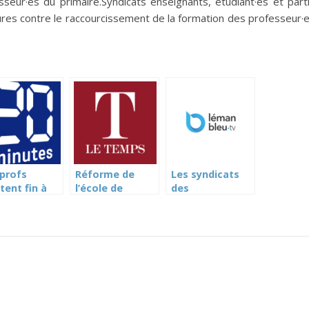
seur·es du primaire.Syndicats enseignants, étudiant·es et part
atures contre le raccourcissement de la formation des professeur·
 profs
Réforme de
Les syndicats
tent fin à
l’école de
des
 grève des
commerce: «Les
enseignants
es (20
profs sont
veulent un réel
utes)
désemparés»
partenariat
(Le Temps)
social (Léman
Bleu)