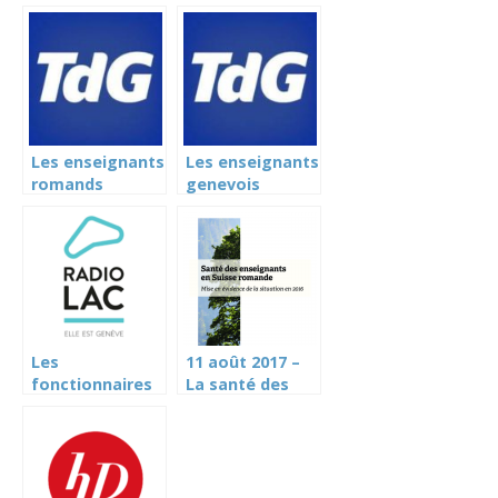
Les enseignants
Les enseignants
romands
genevois
aimeraient
demandent à
pouvoir mieux
être mieux
se préparer
formés (Tribune
de Genève)
Les
11 août 2017 –
fonctionnaires
La santé des
genevois
enseignants se
réclament une
détériore, 40%
indexation de
d’entre eux
salaire (Radio
seraient en
Lac)
burn-out (RTS