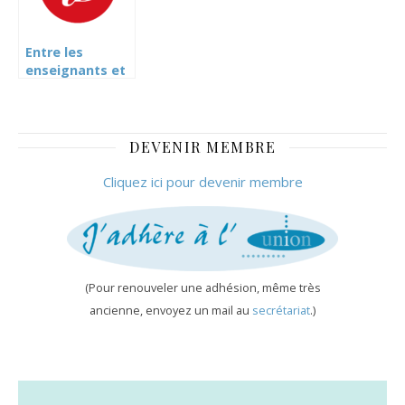
et SER)
Entre les
enseignants et
leur
département,
l’impossible
dialogue
DEVENIR MEMBRE
genevois
(Heidi.News)
Cliquez ici pour devenir membre
(Pour renouveler une adhésion, même très
ancienne, envoyez un mail au
secrétariat
.)