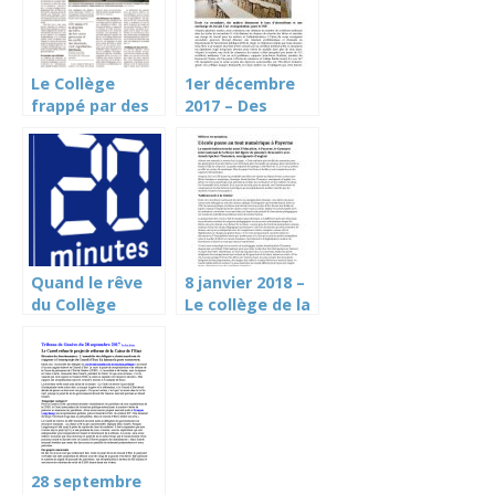
Le Collège
1er décembre
frappé par des
2017 – Des
mesures
enseignants
d’économie –
s’inquiètent du
TdG 18 janvier
nombre de
2020
certificats
médicaux (TdG)
Quand le rêve
8 janvier 2018 –
du Collège
Le collège de la
tourne au
Broye passe au
vinaigre (20
tout numérique
minutes)
(Le Temps)
28 septembre