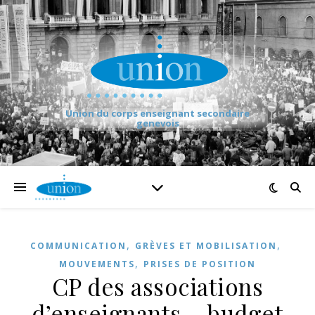
Union du corps enseignant secondaire
genevois
,
,
COMMUNICATION
GRÈVES ET MOBILISATION
,
MOUVEMENTS
PRISES DE POSITION
CP des associations
d’enseignants – budget