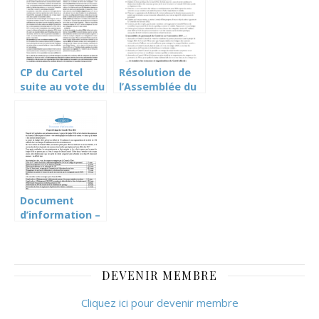
CP du Cartel
Résolution de
suite au vote du
l’Assemblée du
budget 2020 par
personnel du
le Grand Conseil
Cartel du 5
novembre 19
sur le budget
2020 du Conseil
d’Etat
Document
d’information –
budget 2016
DEVENIR MEMBRE
Cliquez ici pour devenir membre