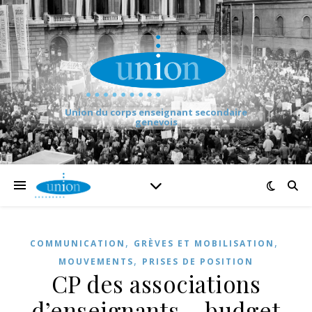
Union du corps enseignant secondaire
genevois
,
,
COMMUNICATION
GRÈVES ET MOBILISATION
,
MOUVEMENTS
PRISES DE POSITION
CP des associations
d’enseignants – budget