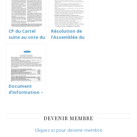
CP du Cartel
Résolution de
suite au vote du
l’Assemblée du
budget 2020 par
personnel du
le Grand Conseil
Cartel du 5
novembre 19
sur le budget
2020 du Conseil
d’Etat
Document
d’information –
budget 2016
DEVENIR MEMBRE
Cliquez ici pour devenir membre