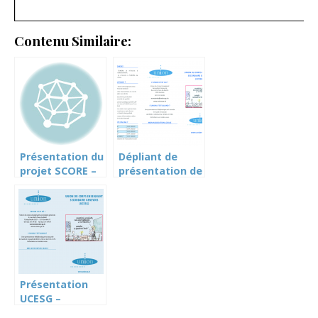
Contenu Similaire:
Présentation du
Dépliant de
projet SCORE –
présentation de
un projet en
l’UNION
trompe l’oeil –
nov.2017
Présentation
UCESG –
Dépliant