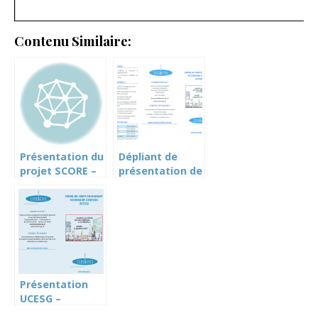
Contenu Similaire:
Présentation du
Dépliant de
projet SCORE –
présentation de
un projet en
l’UNION
trompe l’oeil –
nov.2017
Présentation
UCESG –
Dépliant