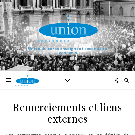
Union du corps enseignant secondaire
genevois
Remerciements et liens
externes