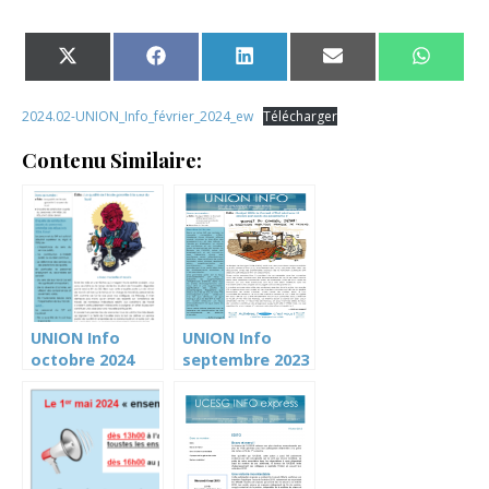
Share on X (Twitter)
Share on Facebook
Share on LinkedIn
Share on Email
Share 
2024.02-UNION_Info_février_2024_ew
Télécharger
Contenu Similaire:
UNION Info
UNION Info
octobre 2024
septembre 2023