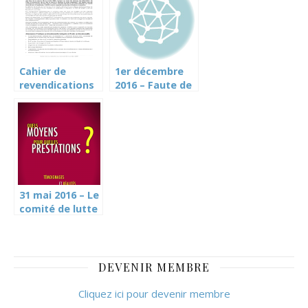
Cahier de
1er décembre
revendications
2016 – Faute de
– Mise en œuvre
moyens,
de l’ORFO 2022-
l’éducation
23 à Genève
sexuelle est
suspendue
(article TdG)
31 mai 2016 – Le
comité de lutte
des services
publics a publié
un tout ménage
: « Quels
DEVENIR MEMBRE
moyens pour
quelles
Cliquez ici pour devenir membre
prestations ? »