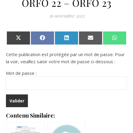
ORFO 22 – ORFO 23
26 novembre 2022
Share on X (Twitter)
Share on Facebook
Share on LinkedIn
Share on Email
Share 
Cette publication est protégée par un mot de passe. Pour
la voir, veuillez saisir votre mot de passe ci-dessous :
Mot de passe :
Contenu Similaire: