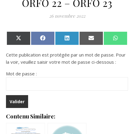
ORFO 22 – ORFO 23
26 novembre 2022
Share on X (Twitter)
Share on Facebook
Share on LinkedIn
Share on Email
Share 
Cette publication est protégée par un mot de passe. Pour
la voir, veuillez saisir votre mot de passe ci-dessous :
Mot de passe :
Contenu Similaire: