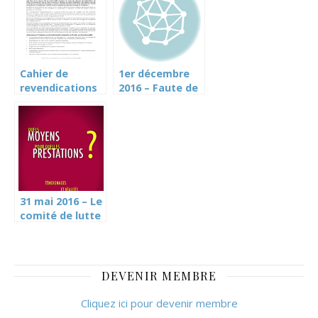
Cahier de
1er décembre
revendications
2016 – Faute de
– Mise en œuvre
moyens,
de l’ORFO 2022-
l’éducation
23 à Genève
sexuelle est
suspendue
(article TdG)
31 mai 2016 – Le
comité de lutte
des services
publics a publié
un tout ménage
: « Quels
DEVENIR MEMBRE
moyens pour
quelles
Cliquez ici pour devenir membre
prestations ? »